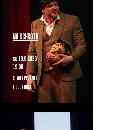
NA SCHROTH
so 19.9.2O26
19:OO
STARÝ PLZENEC
LIDOVÝ DŮM