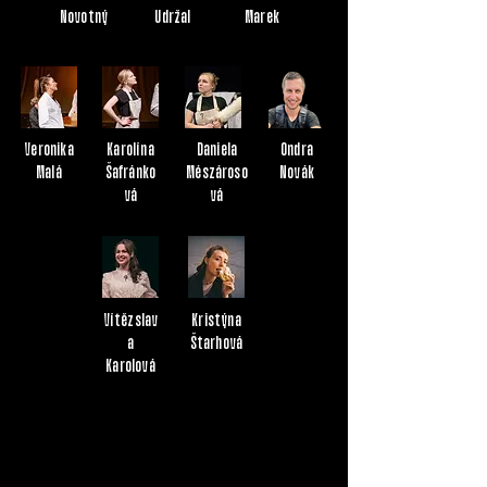
Novotný
Udržal
Marek
Veronika
Karolína
Daniela
Ondra
Malá
Šafránko
Mészároso
Novák
vá
vá
Vítězslav
Kristýna
a
Štarhová
Karolová