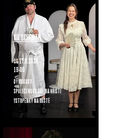
NA SCHROTH
čt 17.9.2O26
19:OO
DYMOKURY
SPOLEČENSKÝ SÁL NA HŘIŠTI
VSTUPENKY NA MÍSTĚ