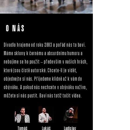
O NÁS
Divadlo hrajeme od roku 2003 a pořád nás to baví.
Máme sklony k černému a absurdnímu humoru a
nebojíme se ho použít
především v našich hrách,
–
které jsou čistě autorské. Chcete-li je vidět,
objednejte si nás. Přijedeme klidně až k vám do
obýváku. A pokud nás nechcete v obýváku naživo,
můžete si nás pustit. Baví nás totiž točit videa.
Tomáš
Lukáš
Ladislav