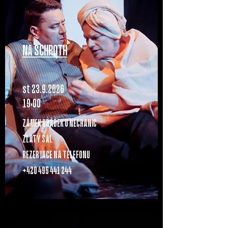
NA SCHROTH
st 23.9.2O26
19:OO
ZÁMEK HRÁDEK U NECHANIC
ZLATÝ SÁL
REZERVACE NA TELEFONU
+42O
495 441 244