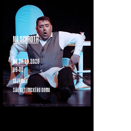
NA SCHROTH
pá 23.1O.2O26
19:OO
SEZEMICE
SÁL SEZEMICKÉHO DOMU