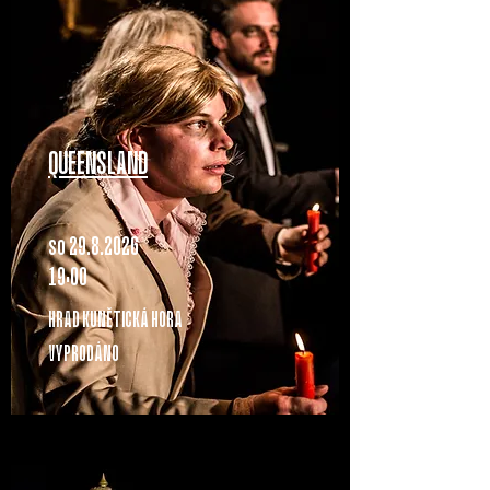
QUEENSLAND
so 29.8.2O26
19:OO
HRAD KUNĚTICKÁ HORA
VYPRODÁNO