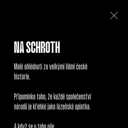
KONTAKT
NA SCHROTH
Malé ohlédnutí za velkými lidmi české 
historie.

Připomínka toho, že každé společenství 
národů je křehké jako lázeňská oplatka.

A když se u toho pije...
